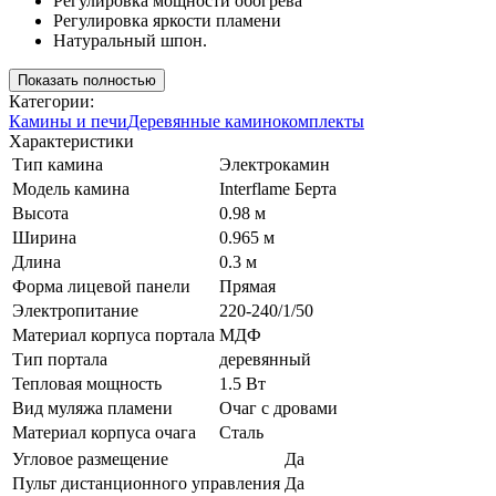
Регулировка мощности обогрева
Регулировка яркости пламени
Натуральный шпон.
Показать полностью
Категории:
Камины и печи
Деревянные каминокомплекты
Характеристики
Тип камина
Электрокамин
Модель камина
Interflame Берта
Высота
0.98 м
Ширина
0.965 м
Длина
0.3 м
Форма лицевой панели
Прямая
Электропитание
220-240/1/50
Материал корпуса портала
МДФ
Тип портала
деревянный
Тепловая мощность
1.5 Вт
Вид муляжа пламени
Очаг с дровами
Материал корпуса очага
Сталь
Угловое размещение
Да
Пульт дистанционного управления
Да