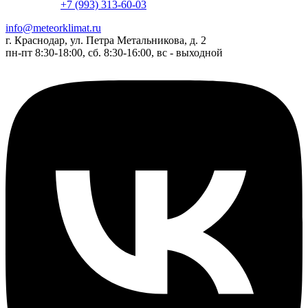
+7 (993) 313-60-03
info@meteorklimat.ru
г. Краснодар, ул. Петра Метальникова, д. 2
пн-пт 8:30-18:00, сб. 8:30-16:00, вс - выходной