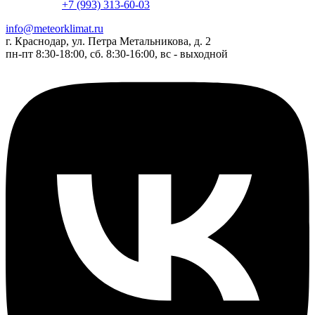
+7 (993) 313-60-03
info@meteorklimat.ru
г. Краснодар, ул. Петра Метальникова, д. 2
пн-пт 8:30-18:00, сб. 8:30-16:00, вс - выходной