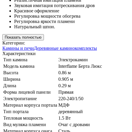
Реалистичная имитация пламени
Звуковая имитация потрескивания дров
Красивое оформление
Регулировка мощности обогрева
Регулировка яркости пламени
Натуральный шпон.
Показать полностью
Категории:
Камины и печи
Деревянные каминокомплекты
Характеристики
Тип камина
Электрокамин
Модель камина
Interflame Берта Люкс
Высота
0.86 м
Ширина
0.905 м
Длина
0.29 м
Форма лицевой панели
Прямая
Электропитание
220-240/1/50
Материал корпуса портала
МДФ
Тип портала
деревянный
Тепловая мощность
1.5 Вт
Вид муляжа пламени
Очаг с дровами
Материал корпуса очага
Сталь