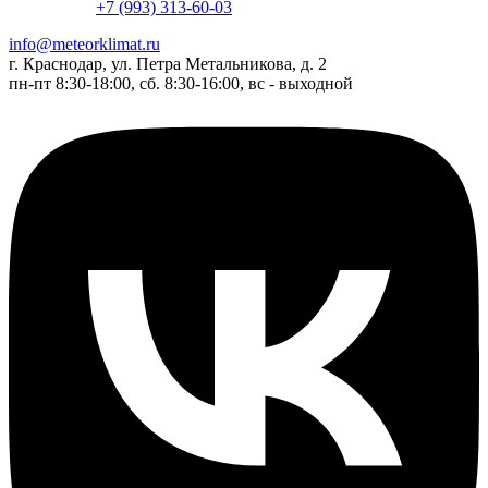
+7 (993) 313-60-03
info@meteorklimat.ru
г. Краснодар, ул. Петра Метальникова, д. 2
пн-пт 8:30-18:00, сб. 8:30-16:00, вс - выходной