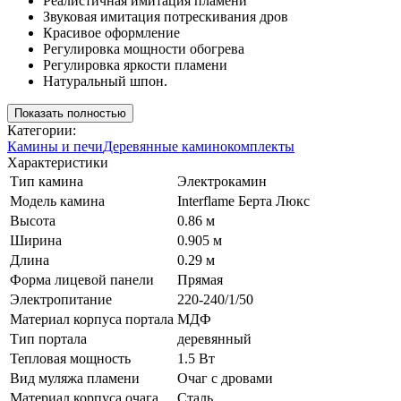
Реалистичная имитация пламени
Звуковая имитация потрескивания дров
Красивое оформление
Регулировка мощности обогрева
Регулировка яркости пламени
Натуральный шпон.
Показать полностью
Категории:
Камины и печи
Деревянные каминокомплекты
Характеристики
Тип камина
Электрокамин
Модель камина
Interflame Берта Люкс
Высота
0.86 м
Ширина
0.905 м
Длина
0.29 м
Форма лицевой панели
Прямая
Электропитание
220-240/1/50
Материал корпуса портала
МДФ
Тип портала
деревянный
Тепловая мощность
1.5 Вт
Вид муляжа пламени
Очаг с дровами
Материал корпуса очага
Сталь