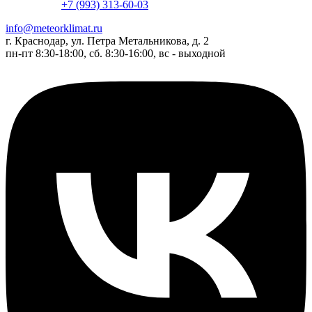
+7 (993) 313-60-03
info@meteorklimat.ru
г. Краснодар, ул. Петра Метальникова, д. 2
пн-пт 8:30-18:00, сб. 8:30-16:00, вс - выходной