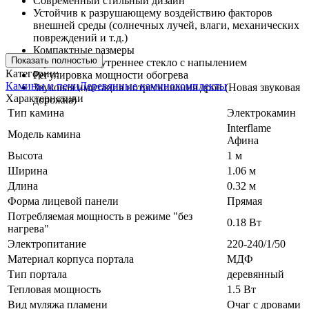
Современный стильный дизайн
Устойчив к разрушающему воздействию факторов
внешней среды (солнечных лучей, влаги, механических
повреждений и т.д.)
Компактные размеры
Показать полностью
Зеркальное внутреннее стекло с напылением
Категории:
Регулировка мощности обогрева
Камины и печи
Деревянные каминокомплекты
Звуковая имитация потрескивания дров (Новая звуковая
Характеристики
дорожка)
Тип камина
Электрокамин
Interflame
Модель камина
Афина
Высота
1 м
Ширина
1.06 м
Длина
0.32 м
Форма лицевой панели
Прямая
Потребляемая мощность в режиме "без
0.18 Вт
нагрева"
Электропитание
220-240/1/50
Материал корпуса портала
МДФ
Тип портала
деревянный
Тепловая мощность
1.5 Вт
Вид муляжа пламени
Очаг с дровами