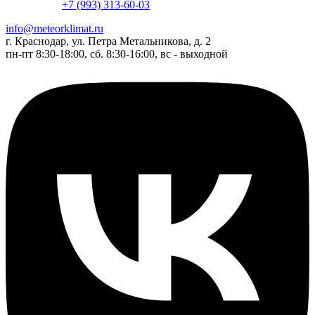
+7 (993) 313-60-03
info@meteorklimat.ru
г. Краснодар, ул. Петра Метальникова, д. 2
пн-пт 8:30-18:00, сб. 8:30-16:00, вс - выходной