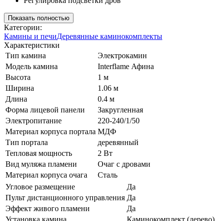
Регулировка подсветки дров
Показать полностью
Категории:
Камины и печи
Деревянные каминокомплекты
Характеристики
Тип камина
Электрокамин
Модель камина
Interflame Афина
Высота
1 м
Ширина
1.06 м
Длина
0.4 м
Форма лицевой панели
Закругленная
Электропитание
220-240/1/50
Материал корпуса портала
МДФ
Тип портала
деревянный
Тепловая мощность
2 Вт
Вид муляжа пламени
Очаг с дровами
Материал корпуса очага
Сталь
Угловое размещение
Да
Пульт дистанционного управления
Да
Эффект живого пламени
Да
Установка камина
Каминокомплект (дерево)