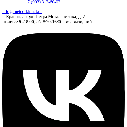
+7 (993) 313-60-03
info@meteorklimat.ru
г. Краснодар, ул. Петра Метальникова, д. 2
пн-пт 8:30-18:00, сб. 8:30-16:00, вс - выходной