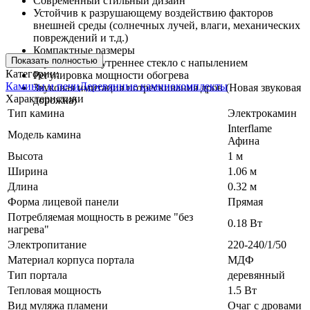
Современный стильный дизайн
Устойчив к разрушающему воздействию факторов
внешней среды (солнечных лучей, влаги, механических
повреждений и т.д.)
Компактные размеры
Показать полностью
Зеркальное внутреннее стекло с напылением
Категории:
Регулировка мощности обогрева
Камины и печи
Деревянные каминокомплекты
Звуковая имитация потрескивания дров (Новая звуковая
Характеристики
дорожка)
Тип камина
Электрокамин
Interflame
Модель камина
Афина
Высота
1 м
Ширина
1.06 м
Длина
0.32 м
Форма лицевой панели
Прямая
Потребляемая мощность в режиме "без
0.18 Вт
нагрева"
Электропитание
220-240/1/50
Материал корпуса портала
МДФ
Тип портала
деревянный
Тепловая мощность
1.5 Вт
Вид муляжа пламени
Очаг с дровами