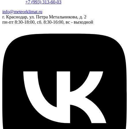
+7 (993) 313-60-03
info@meteorklimat.ru
г. Краснодар, ул. Петра Метальникова, д. 2
пн-пт 8:30-18:00, сб. 8:30-16:00, вс - выходной