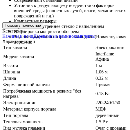
Современный стильный дизайн
Устойчив к разрушающему воздействию факторов
внешней среды (солнечных лучей, влаги, механических
повреждений и т.д.)
Компактные размеры
Показать полностью
Зеркальное внутреннее стекло с напылением
Категории:
Регулировка мощности обогрева
Камины и печи
Деревянные каминокомплекты
Звуковая имитация потрескивания дров (Новая звуковая
Характеристики
дорожка)
Тип камина
Электрокамин
Interflame
Модель камина
Афина
Высота
1 м
Ширина
1.06 м
Длина
0.32 м
Форма лицевой панели
Прямая
Потребляемая мощность в режиме "без
0.18 Вт
нагрева"
Электропитание
220-240/1/50
Материал корпуса портала
МДФ
Тип портала
деревянный
Тепловая мощность
1.5 Вт
Вид муляжа пламени
Очаг с дровами