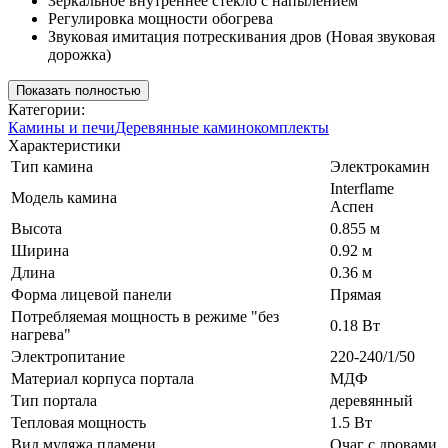
Зеркальное внутреннее стекло с напылением
Регулировка мощности обогрева
Звуковая имитация потрескивания дров (Новая звуковая
дорожка)
Показать полностью
Категории:
Камины и печи
Деревянные каминокомплекты
Характеристики
Тип камина
Электрокамин
Interflame
Модель камина
Аспен
Высота
0.855 м
Ширина
0.92 м
Длина
0.36 м
Форма лицевой панели
Прямая
Потребляемая мощность в режиме "без
0.18 Вт
нагрева"
Электропитание
220-240/1/50
Материал корпуса портала
МДФ
Тип портала
деревянный
Тепловая мощность
1.5 Вт
Вид муляжа пламени
Очаг с дровами