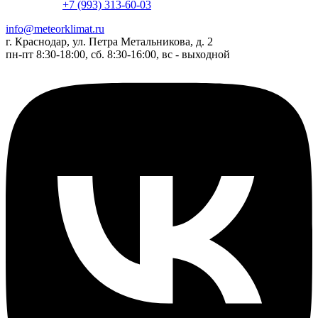
+7 (993) 313-60-03
info@meteorklimat.ru
г. Краснодар, ул. Петра Метальникова, д. 2
пн-пт 8:30-18:00, сб. 8:30-16:00, вс - выходной