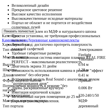
Великолепный дизайн
Прекрасное цветовое решение
Высокое качество исполнения
Высококачественные исходные материалы
Портал не облазит и не портится от воздействия
солнечных лучей
Показать полностью
Портал изготовлен из МДФ и натурального шпона
Категории:
Простая установка, не требующая профессиональных
Камины и печи
Деревянные каминокомплекты
навыков
Характеристики
Легкий уход: достаточно протереть поверхность
влажной салфеткой
Тип камина
Электрокамин
Удобные габаритные размеры
Firelight
Модель камина
Инновационная система имитации пламени REAL FIRE
Vittoriano
PERFECT - максимальная реалистичность
Высота
0.94 м
Диагональ экрана 31 дюйм
Ширина
1.28 м
Возможность использования камина в режиме "эффект
пламени" без обогрева
Длина
0.41 м
Встроенный модуль Real Sound с аналоговым звуком
Форма лицевой панели
Прямая
"потрескивания дров"
Потребляемая мощность в режиме "без
0.006 Вт
Дрова, раскрашенные вручную
нагрева"
Имитация кирпичной кладки
Электропитание
220-240/1/50
Мгновенный нагрев помещения до 25 м2
Материал корпуса портала
МДФ
Скрытая панель управления.
Тип портала
деревянный