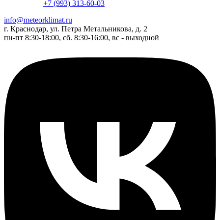
+7 (993) 313-60-03
info@meteorklimat.ru
г. Краснодар, ул. Петра Метальникова, д. 2
пн-пт 8:30-18:00, сб. 8:30-16:00, вс - выходной