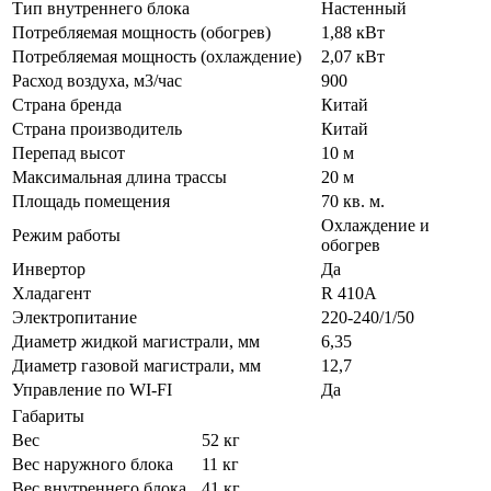
Тип внутреннего блока
Настенный
Потребляемая мощность (обогрев)
1,88 кВт
Потребляемая мощность (охлаждение)
2,07 кВт
Расход воздуха, м3/час
900
Страна бренда
Китай
Страна производитель
Китай
Перепад высот
10 м
Максимальная длина трассы
20 м
Площадь помещения
70 кв. м.
Охлаждение и
Режим работы
обогрев
Инвертор
Да
Хладагент
R 410A
Электропитание
220-240/1/50
Диаметр жидкой магистрали, мм
6,35
Диаметр газовой магистрали, мм
12,7
Управление по WI-FI
Да
Габариты
Вес
52 кг
Вес наружного блока
11 кг
Вес внутреннего блока
41 кг