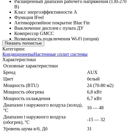
Расширенный диапазон рабочего напряжения (130-270
В)
Класс энергоэффективности А
Функция IFeel
Антикоррозийное покрытие Blue Fin
Выключение дисплея с пульта ДУ
Компрессор GMCC
Возможность подключения Wi-Fi (опция)
Показать полностью
Категории:
Кондиционеры
Настенные сплит системы
Характеристики
Основные характеристики
Бренд
AUX
Цвет
белый
Мощность (BTU)
24 (70-80 м2)
Мощность обогрева
6,8 кВт
Мощность охлаждения
6,7 кВт
Диапазон t наружного воздуха (холод),
16 — 48
°C
Диапазон t наружного воздуха
-15 — 32
(обогрев), °C
Уровень шума в/б, Дб
31