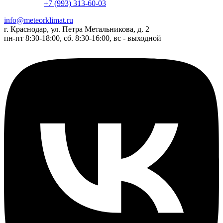
+7 (993) 313-60-03
info@meteorklimat.ru
г. Краснодар, ул. Петра Метальникова, д. 2
пн-пт 8:30-18:00, сб. 8:30-16:00, вс - выходной