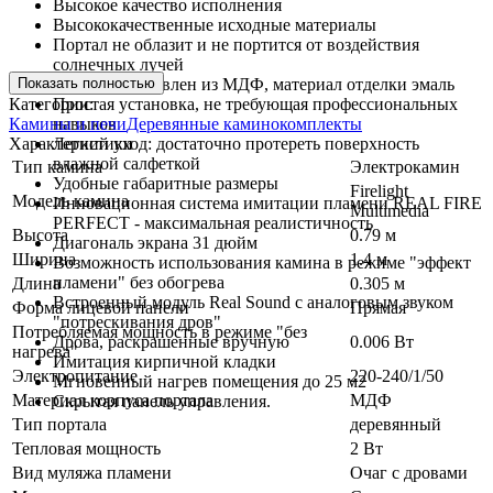
Высокое качество исполнения
Высококачественные исходные материалы
Портал не облазит и не портится от воздействия
солнечных лучей
Показать полностью
Портал изготовлен из МДФ, материал отделки эмаль
Категории:
Простая установка, не требующая профессиональных
Камины и печи
Деревянные каминокомплекты
навыков
Характеристики
Легкий уход: достаточно протереть поверхность
влажной салфеткой
Тип камина
Электрокамин
Удобные габаритные размеры
Firelight
Модель камина
Инновационная система имитации пламени REAL FIRE
Multimedia
PERFECT - максимальная реалистичность
Высота
0.79 м
Диагональ экрана 31 дюйм
Ширина
1.4 м
Возможность использования камина в режиме "эффект
пламени" без обогрева
Длина
0.305 м
Встроенный модуль Real Sound с аналоговым звуком
Форма лицевой панели
Прямая
"потрескивания дров"
Потребляемая мощность в режиме "без
0.006 Вт
Дрова, раскрашенные вручную
нагрева"
Имитация кирпичной кладки
Электропитание
220-240/1/50
Мгновенный нагрев помещения до 25 м2
Материал корпуса портала
МДФ
Скрытая панель управления.
Тип портала
деревянный
Тепловая мощность
2 Вт
Вид муляжа пламени
Очаг с дровами