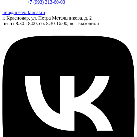
+7 (993) 313-60-03
info@meteorklimat.ru
г. Краснодар, ул. Петра Метальникова, д. 2
пн-пт 8:30-18:00, сб. 8:30-16:00, вс - выходной