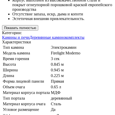
Корпус выполнен из высококачественной стали и
покрыт огнеупорной порошковой краской европейского
производства
Отсутствие запаха, искр, дыма и копоти
Эстетичная внешняя привлекательность.
Показать полностью
Категории:
Камины и печи
Деревянные каминокомплекты
Характеристики
Тип камина
Электрокамин
Модель камина
Firelight Moderno
Время горения
3 сек
Высота
0.845 м
Ширина
0.945 м
Длина
0.225 м
Форма лицевой панели
Прямая
Объем очага
0.65 л
Материал корпуса портала
МДФ
Тип портала
деревянный
Материал корпуса очага
Сталь
Угловое размещение
Да