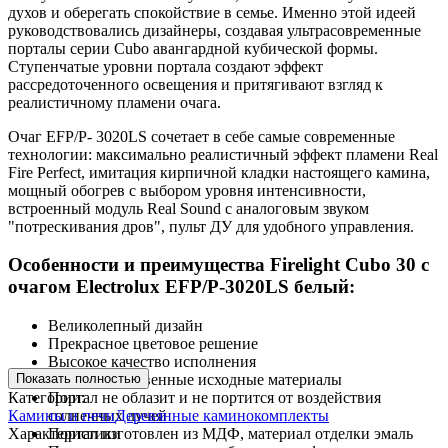
духов и оберегать спокойствие в семье. Именно этой идеей
руководствовались дизайнеры, создавая ультрасовременные
порталы серии Cubo авангардной кубической формы.
Ступенчатые уровни портала создают эффект
рассредоточенного освещения и притягивают взгляд к
реалистичному пламени очага.
Очаг EFP/P- 3020LS сочетает в себе самые современные
технологии: максимально реалистичный эффект пламени Real
Fire Perfect, имитация кирпичной кладки настоящего камина,
мощный обогрев с выбором уровня интенсивности,
встроенный модуль Real Sound с аналоговым звуком
"потрескивания дров", пульт ДУ для удобного управления.
Особенности и преимущества Firelight Cubo 30 с
очагом Electrolux EFP/P-3020LS белый:
Великолепный дизайн
Прекрасное цветовое решение
Высокое качество исполнения
Показать полностью
Высококачественные исходные материалы
Категории:
Портал не облазит и не портится от воздействия
Камины и печи
Деревянные каминокомплекты
солнечных лучей
Характеристики
Портал изготовлен из МДФ, материал отделки эмаль