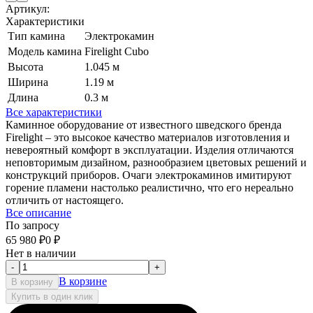
Артикул:
Характеристики
Тип камина
Электрокамин
Модель камина
Firelight Cubo
Высота
1.045 м
Ширина
1.19 м
Длина
0.3 м
Все характеристики
Каминное оборудование от известного шведского бренда
Firelight – это высокое качество материалов изготовления и
невероятный комфорт в эксплуатации. Изделия отличаются
неповторимым дизайном, разнообразием цветовых решений и
конструкций приборов. Очаги электрокаминов имитируют
горение пламени настолько реалистично, что его нереально
отличить от настоящего.
Все описание
По запросу
65 980
₽
0
₽
Нет в наличии
-
+
В корзине
В корзину
Купить в один клик