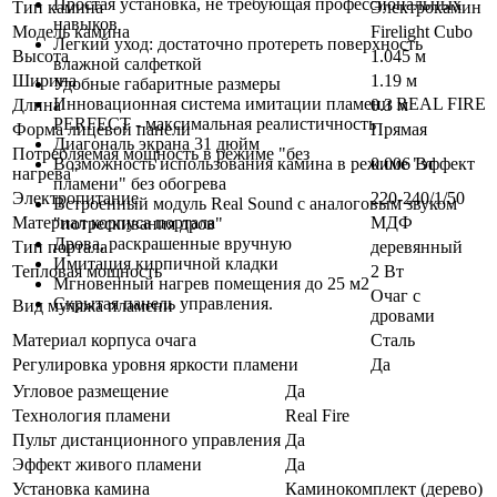
Простая установка, не требующая профессиональных
Тип камина
Электрокамин
навыков
Модель камина
Firelight Cubo
Легкий уход: достаточно протереть поверхность
Высота
1.045 м
влажной салфеткой
Ширина
1.19 м
Удобные габаритные размеры
Инновационная система имитации пламени REAL FIRE
Длина
0.3 м
PERFECT - максимальная реалистичность
Форма лицевой панели
Прямая
Диагональ экрана 31 дюйм
Потребляемая мощность в режиме "без
0.006 Вт
Возможность использования камина в режиме "эффект
нагрева"
пламени" без обогрева
Электропитание
220-240/1/50
Встроенный модуль Real Sound с аналоговым звуком
Материал корпуса портала
МДФ
"потрескивания дров"
Дрова, раскрашенные вручную
Тип портала
деревянный
Имитация кирпичной кладки
Тепловая мощность
2 Вт
Мгновенный нагрев помещения до 25 м2
Очаг с
Скрытая панель управления.
Вид муляжа пламени
дровами
Материал корпуса очага
Сталь
Регулировка уровня яркости пламени
Да
Угловое размещение
Да
Технология пламени
Real Fire
Пульт дистанционного управления
Да
Эффект живого пламени
Да
Установка камина
Каминокомплект (дерево)