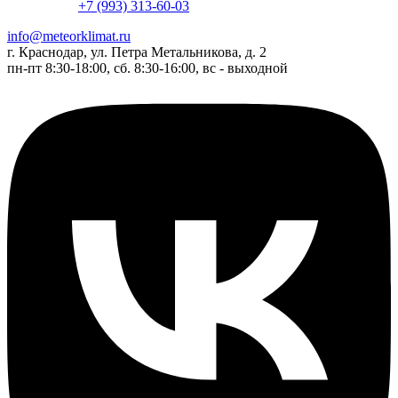
+7 (993) 313-60-03
info@meteorklimat.ru
г. Краснодар, ул. Петра Метальникова, д. 2
пн-пт 8:30-18:00, сб. 8:30-16:00, вс - выходной