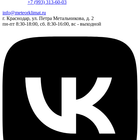
+7 (993) 313-60-03
info@meteorklimat.ru
г. Краснодар, ул. Петра Метальникова, д. 2
пн-пт 8:30-18:00, сб. 8:30-16:00, вс - выходной