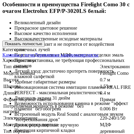
Особенности и преимущества Firelight Como 30 с
очагом Electrolux EFP/P-3020LS белый:
Великолепный дизайн
Прекрасное цветовое решение
Высокое качество исполнения
Высококачественные исходные материалы
Показать полностью
Портал не облазит и не портится от воздействия
Категории:
солнечных лучей
Камины и печи
Деревянные каминокомплекты
Портал изготовлен из МДФ, материал отделки эмаль
Характеристики
Простая установка, не требующая профессиональных
навыков
Тип камина
Электрокамин
Легкий уход: достаточно протереть поверхность
Модель камина
Firelight Como
влажной салфеткой
Высота
0.7 м
Удобные габаритные размеры
Ширина
1.55 м
Инновационная система имитации пламени REAL FIRE
PERFECT - максимальная реалистичность
Длина
0.4 м
Диагональ экрана 31 дюйм
Форма лицевой панели
Прямая
Возможность использования камина в режиме "эффект
Потребляемая мощность в режиме "без
0.006 Вт
пламени" без обогрева
нагрева"
Встроенный модуль Real Sound с аналоговым звуком
Электропитание
220-240/1/50
"потрескивания дров"
Материал корпуса портала
МДФ
Дрова, раскрашенные вручную
Имитация кирпичной кладки
Тип портала
деревянный