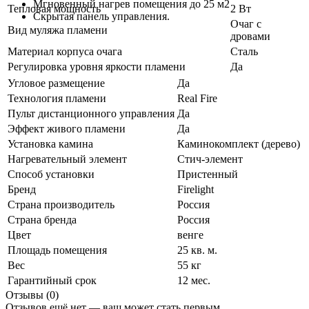
Мгновенный нагрев помещения до 25 м2
Тепловая мощность
2 Вт
Скрытая панель управления.
Очаг с
Вид муляжа пламени
дровами
Материал корпуса очага
Сталь
Регулировка уровня яркости пламени
Да
Угловое размещение
Да
Технология пламени
Real Fire
Пульт дистанционного управления
Да
Эффект живого пламени
Да
Установка камина
Каминокомплект (дерево)
Нагревательный элемент
Стич-элемент
Способ установки
Пристенный
Бренд
Firelight
Страна производитель
Россия
Страна бренда
Россия
Цвет
венге
Площадь помещения
25 кв. м.
Вес
55 кг
Гарантийный срок
12 мес.
Отзывы (0)
Отзывов ещё нет — ваш может стать первым.