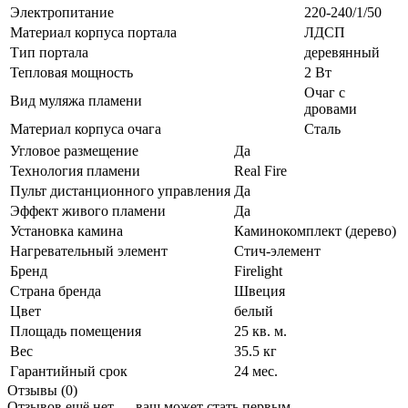
Электропитание
220-240/1/50
Материал корпуса портала
ЛДСП
Тип портала
деревянный
Тепловая мощность
2 Вт
Очаг с
Вид муляжа пламени
дровами
Материал корпуса очага
Сталь
Угловое размещение
Да
Технология пламени
Real Fire
Пульт дистанционного управления
Да
Эффект живого пламени
Да
Установка камина
Каминокомплект (дерево)
Нагревательный элемент
Стич-элемент
Бренд
Firelight
Страна бренда
Швеция
Цвет
белый
Площадь помещения
25 кв. м.
Вес
35.5 кг
Гарантийный срок
24 мес.
Отзывы (0)
Отзывов ещё нет — ваш может стать первым.