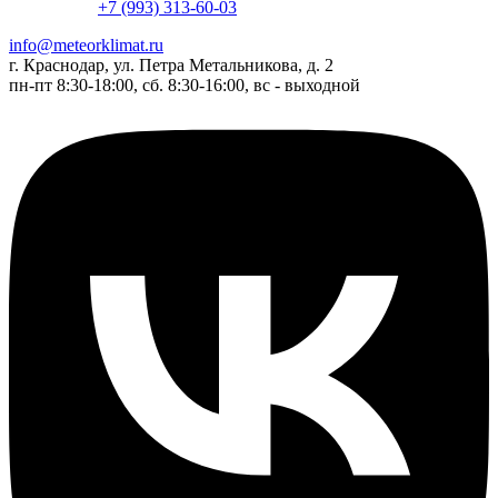
+7 (993) 313-60-03
info@meteorklimat.ru
г. Краснодар, ул. Петра Метальникова, д. 2
пн-пт 8:30-18:00, сб. 8:30-16:00, вс - выходной