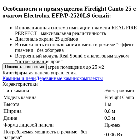
Особенности и преимущества Firelight Canto 25 с
очагом Electrolux EFP/P-2520LS белый:
Инновационная система имитации пламени REAL FIRE
PERFECT - максимальная реалистичность
Диагональ экрана 25 дюймов
Возможность использования камина в режиме "эффект
пламени" без обогрева
Встроенный модуль Real Sound с аналоговым звуком
"потрескивания дров"
Показать полностью
Мгновенный нагрев помещения до 25 м2
Категории:
Скрытая панель управления.
Камины и печи
Деревянные каминокомплекты
Характеристики
Тип камина
Электрокамин
Модель камина
Firelight Canto
Высота
1 м
Ширина
0.8 м
Длина
0.3 м
Форма лицевой панели
Прямая
Потребляемая мощность в режиме "без
0.006 Вт
нагрева"