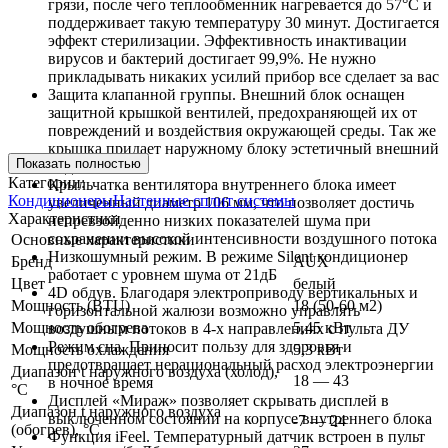
грязи, после чего теплообменник нагревается до 57°С и
поддерживает такую температуру 30 минут. Достигается
эффект стерилизации. Эффективность инактивации
вирусов и бактерий достигает 99,9%. Не нужно
прикладывать никаких усилий прибор все сделает за вас
Защита клапанной группы. Внешний блок оснащен
защитной крышкой вентилей, предохраняющей их от
повреждений и воздействия окружающей среды. Так же
крышка придает наружному блоку эстетичный внешний
Показать полностью
вид
Категории:
Крыльчатка вентилятора внутреннего блока имеет
Кондиционеры
Настенные сплит системы
увеличенный диаметр 106 мм, что позволяет достичь
Характеристики
непревзойденно низких показателей шума при
сохранении высокой интенсивности воздушного потока
Основные характеристики
Низкошумный режим. В режиме Silent кондиционер
Бренд
AUX
работает с уровнем шума от 21дБ
Цвет
белый
4D обдув. Благодаря электроприводу вертикальных и
Мощность (BTU)
18 (50-60 м2)
горизонтальной жалюзи возможно управлять
Мощность обогрева
5,45 кВт
воздушным потоков в 4-х направлениях с пульта ДУ
Режим сна. Приносит пользу для здоровья и
Мощность охлаждения
5,3 кВт
предотвращает нерациональный расход электроэнергии
Диапазон t наружного воздуха (холод),
18 — 43
в ночное время
°C
Дисплей «Мираж» позволяет скрывать дисплей в
Диапазон t наружного воздуха
выключенном состоянии на корпусе внутреннего блока
-7 — 24
(обогрев), °C
Функция iFeel. Температурный датчик встроен в пульт