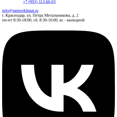
+7 (993) 313-60-03
info@meteorklimat.ru
г. Краснодар, ул. Петра Метальникова, д. 2
пн-пт 8:30-18:00, сб. 8:30-16:00, вс - выходной