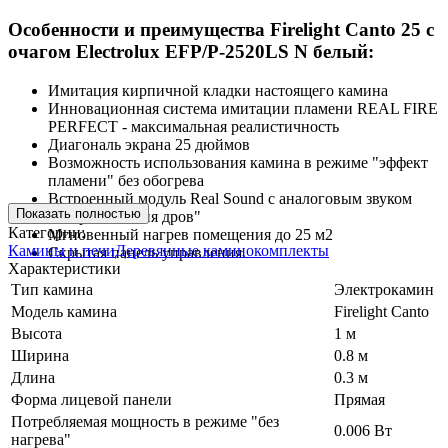
Особенности и преимущества Firelight Canto 25 с
очагом Electrolux EFP/P-2520LS N белый:
Имитация кирпичной кладки настоящего камина
Инновационная система имитации пламени REAL FIRE
PERFECT - максимальная реалистичность
Диагональ экрана 25 дюймов
Возможность использования камина в режиме "эффект
пламени" без обогрева
Встроенный модуль Real Sound с аналоговым звуком
Показать полностью
"потрескивания дров"
Категории:
Мгновенный нагрев помещения до 25 м2
Камины и печи
Деревянные каминокомплекты
Скрытая панель управления.
Характеристики
Тип камина
Электрокамин
Модель камина
Firelight Canto
Высота
1 м
Ширина
0.8 м
Длина
0.3 м
Форма лицевой панели
Прямая
Потребляемая мощность в режиме "без
0.006 Вт
нагрева"