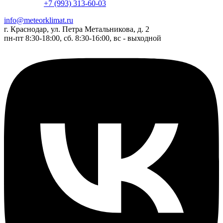
+7 (993) 313-60-03
info@meteorklimat.ru
г. Краснодар, ул. Петра Метальникова, д. 2
пн-пт 8:30-18:00, сб. 8:30-16:00, вс - выходной