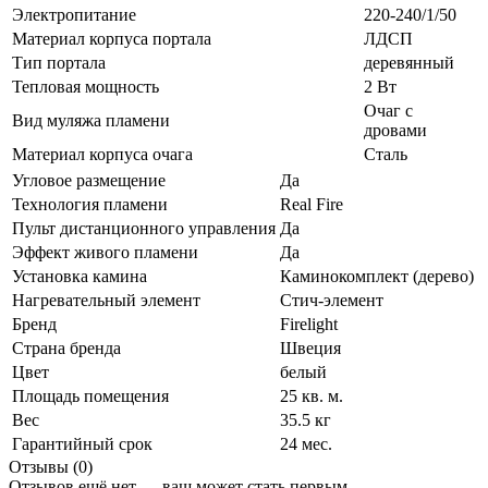
Электропитание
220-240/1/50
Материал корпуса портала
ЛДСП
Тип портала
деревянный
Тепловая мощность
2 Вт
Очаг с
Вид муляжа пламени
дровами
Материал корпуса очага
Сталь
Угловое размещение
Да
Технология пламени
Real Fire
Пульт дистанционного управления
Да
Эффект живого пламени
Да
Установка камина
Каминокомплект (дерево)
Нагревательный элемент
Стич-элемент
Бренд
Firelight
Страна бренда
Швеция
Цвет
белый
Площадь помещения
25 кв. м.
Вес
35.5 кг
Гарантийный срок
24 мес.
Отзывы (0)
Отзывов ещё нет — ваш может стать первым.