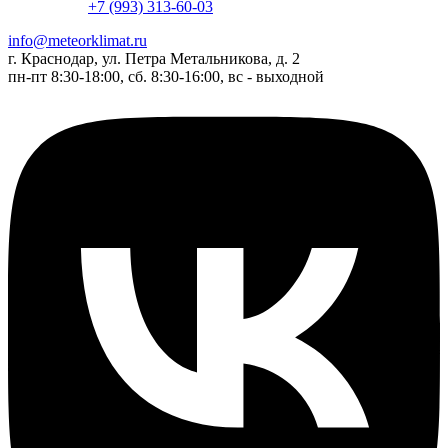
+7 (993) 313-60-03
info@meteorklimat.ru
г. Краснодар, ул. Петра Метальникова, д. 2
пн-пт 8:30-18:00, сб. 8:30-16:00, вс - выходной