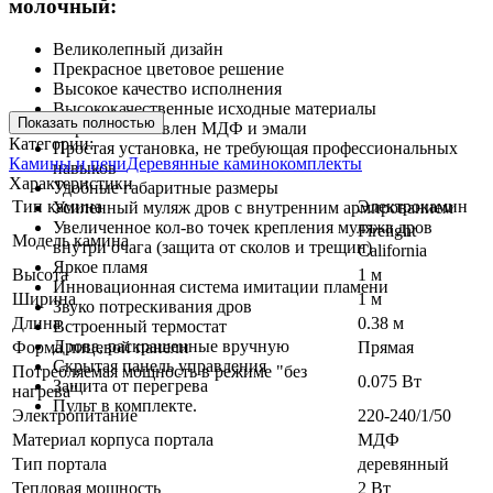
молочный:
Великолепный дизайн
Прекрасное цветовое решение
Высокое качество исполнения
Высококачественные исходные материалы
Показать полностью
Портал изготовлен МДФ и эмали
Категории:
Простая установка, не требующая профессиональных
Камины и печи
Деревянные каминокомплекты
навыков
Характеристики
Удобные габаритные размеры
Тип камина
Электрокамин
Усиленный муляж дров с внутренним армированием
Увеличенное кол-во точек крепления муляжа дров
Firelight
Модель камина
внутри очага (защита от сколов и трещин)
California
Яркое пламя
Высота
1 м
Инновационная система имитации пламени
Ширина
1 м
Звуко потрескивания дров
Длина
0.38 м
Встроенный термостат
Дрова, раскрашенные вручную
Форма лицевой панели
Прямая
Скрытая панель управления
Потребляемая мощность в режиме "без
0.075 Вт
Защита от перегрева
нагрева"
Пульт в комплекте.
Электропитание
220-240/1/50
Материал корпуса портала
МДФ
Тип портала
деревянный
Тепловая мощность
2 Вт