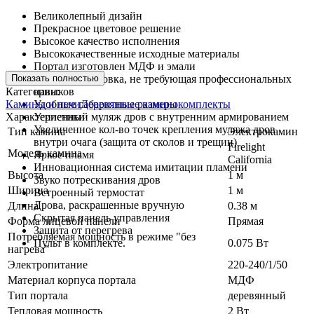
Великолепный дизайн
Прекрасное цветовое решение
Высокое качество исполнения
Высококачественные исходные материалы
Портал изготовлен МДФ и эмали
Показать полностью
Простая установка, не требующая профессиональных
Категории:
навыков
Камины и печи
Деревянные каминокомплекты
Удобные габаритные размеры
Характеристики
Усиленный муляж дров с внутренним армированием
Увеличенное кол-во точек крепления муляжа дров
Тип камина
Электрокамин
внутри очага (защита от сколов и трещин)
Firelight
Модель камина
Яркое пламя
California
Инновационная система имитации пламени
Высота
1 м
Звуко потрескивания дров
Ширина
1 м
Встроенный термостат
Дрова, раскрашенные вручную
Длина
0.38 м
Скрытая панель управления
Форма лицевой панели
Прямая
Защита от перегрева
Потребляемая мощность в режиме "без
0.075 Вт
Пульт в комплекте.
нагрева"
Электропитание
220-240/1/50
Материал корпуса портала
МДФ
Тип портала
деревянный
Тепловая мощность
2 Вт