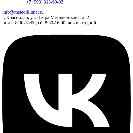
+7 (993) 313-60-03
info@meteorklimat.ru
г. Краснодар, ул. Петра Метальникова, д. 2
пн-пт 8:30-18:00, сб. 8:30-16:00, вс - выходной