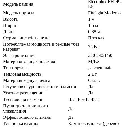
Electrolux EFP/P -
Модель камина
LS
Модель портала
Firelight Moderno
Высота
1 м
Ширина
1.6 м
Длина
0.38 м
Форма лицевой панели
Плоская
Потребляемая мощность в режиме "без
75 Вт
нагрева"
Электропитание
220-240/1/50
Материал корпуса портала
МДФ
Тип портала
деревянный
Тепловая мощность
2 Вт
Материал корпуса очага
Сталь
Регулировка уровня яркости пламени
Да
Угловое размещение
Да
Технология пламени
Real Fire Perfect
Пульт дистанционного
Да
управления
Эффект живого пламени
Да
Установка камина
Каминокомплект (дерево)