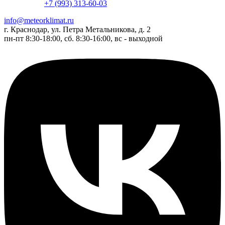
+7 (993) 313-60-03
info@meteorklimat.ru
г. Краснодар, ул. Петра Метальникова, д. 2
пн-пт 8:30-18:00, сб. 8:30-16:00, вс - выходной