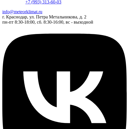
+7 (993) 313-60-03
info@meteorklimat.ru
г. Краснодар, ул. Петра Метальникова, д. 2
пн-пт 8:30-18:00, сб. 8:30-16:00, вс - выходной