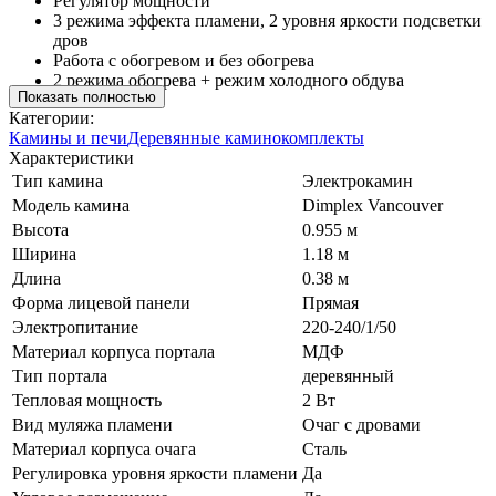
Регулятор мощности
3 режима эффекта пламени, 2 уровня яркости подсветки
дров
Работа с обогревом и без обогрева
2 режима обогрева + режим холодного обдува
Показать полностью
Категории:
Камины и печи
Деревянные каминокомплекты
Характеристики
Тип камина
Электрокамин
Модель камина
Dimplex Vancouver
Высота
0.955 м
Ширина
1.18 м
Длина
0.38 м
Форма лицевой панели
Прямая
Электропитание
220-240/1/50
Материал корпуса портала
МДФ
Тип портала
деревянный
Тепловая мощность
2 Вт
Вид муляжа пламени
Очаг с дровами
Материал корпуса очага
Сталь
Регулировка уровня яркости пламени
Да