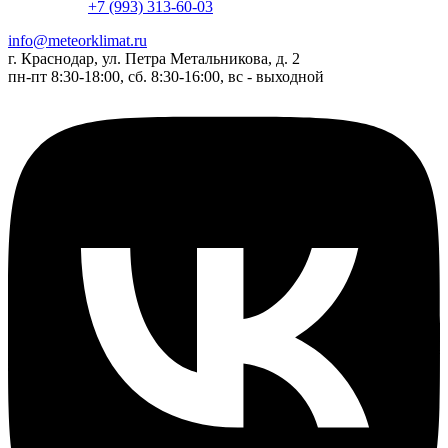
+7 (993) 313-60-03
info@meteorklimat.ru
г. Краснодар, ул. Петра Метальникова, д. 2
пн-пт 8:30-18:00, сб. 8:30-16:00, вс - выходной