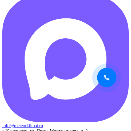
info@meteorklimat.ru
г. Краснодар, ул. Петра Метальникова, д. 2