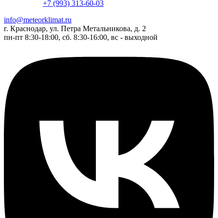
+7 (993) 313-60-03
info@meteorklimat.ru
г. Краснодар, ул. Петра Метальникова, д. 2
пн-пт 8:30-18:00, сб. 8:30-16:00, вс - выходной