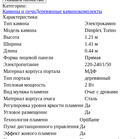
Категории:
Камины и печи
Деревянные каминокомплекты
Характеристики
Тип камина
Электрокамин
Модель камина
Dimplex Torino
Высота
1.21 м
Ширина
1.41 м
Длина
0.44 м
Форма лицевой панели
Прямая
Электропитание
220-240/1/50
Материал корпуса портала
МДФ
Тип портала
деревянный
Тепловая мощность
2 Вт
Вид муляжа пламени
Очаг с дровами
Материал корпуса очага
Сталь
Регулировка уровня яркости пламени
Да
Угловое размещение
Да
Технология пламени
Optiflame
Пульт дистанционного управления
Да
Эффект живого пламени
Да