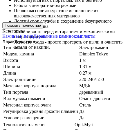
Используется как с порталом, так и без него
Работа в декоративном режиме
Первоклассное аккуратное исполнение из
высококачественных материалов
Долгий срок службы и сохранение безупречного
Показать полностью
внешнего облика
Категории:
Устойчивость перед истиранием и механическими
Камины и печи
Деревянные каминокомплекты
повреждениями
Характеристики
Легкость ухода - просто протереть от пыли и очистить
детали от накипи.
Тип камина
Электрокамин
Модель камина
Dimplex Tokyo
Высота
1 м
Ширина
1.31 м
Длина
0.27 м
Электропитание
220-240/1/50
Материал корпуса портала
МДФ
Тип портала
деревянный
Вид муляжа пламени
Очаг с дровами
Материал корпуса очага
Сталь
Регулировка уровня яркости пламени
Да
Угловое размещение
Да
Технология пламени
Opti-Myst