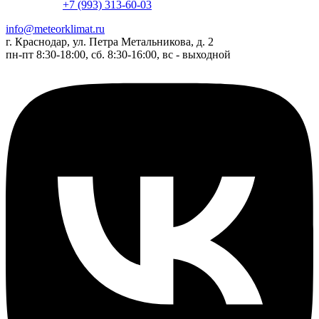
+7 (993) 313-60-03
info@meteorklimat.ru
г. Краснодар, ул. Петра Метальникова, д. 2
пн-пт 8:30-18:00, сб. 8:30-16:00, вс - выходной