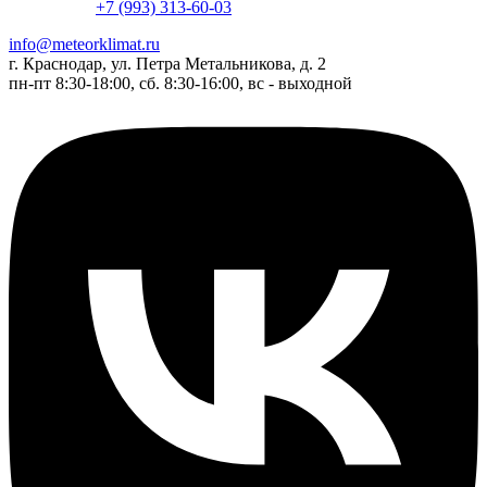
+7 (993) 313-60-03
info@meteorklimat.ru
г. Краснодар, ул. Петра Метальникова, д. 2
пн-пт 8:30-18:00, сб. 8:30-16:00, вс - выходной