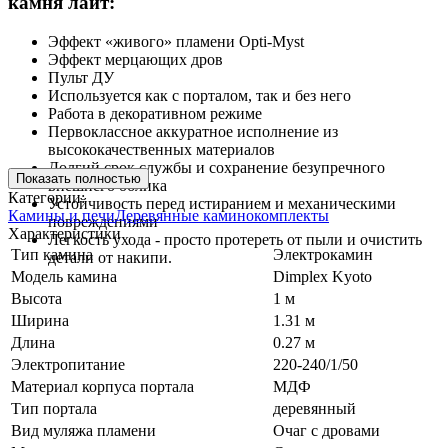
камня лайт:
Эффект «живого» пламени Opti-Myst
Эффект мерцающих дров
Пульт ДУ
Используется как с порталом, так и без него
Работа в декоративном режиме
Первоклассное аккуратное исполнение из
высококачественных материалов
Долгий срок службы и сохранение безупречного
Показать полностью
внешнего облика
Категории:
Устойчивость перед истиранием и механическими
Камины и печи
Деревянные каминокомплекты
повреждениями
Характеристики
Легкость ухода - просто протереть от пыли и очистить
Тип камина
Электрокамин
детали от накипи.
Модель камина
Dimplex Kyoto
Высота
1 м
Ширина
1.31 м
Длина
0.27 м
Электропитание
220-240/1/50
Материал корпуса портала
МДФ
Тип портала
деревянный
Вид муляжа пламени
Очаг с дровами