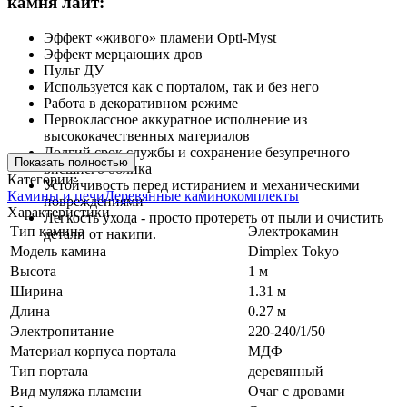
камня лайт:
Эффект «живого» пламени Opti-Myst
Эффект мерцающих дров
Пульт ДУ
Используется как с порталом, так и без него
Работа в декоративном режиме
Первоклассное аккуратное исполнение из
высококачественных материалов
Долгий срок службы и сохранение безупречного
Показать полностью
внешнего облика
Категории:
Устойчивость перед истиранием и механическими
Камины и печи
Деревянные каминокомплекты
повреждениями
Характеристики
Легкость ухода - просто протереть от пыли и очистить
Тип камина
Электрокамин
детали от накипи.
Модель камина
Dimplex Tokyo
Высота
1 м
Ширина
1.31 м
Длина
0.27 м
Электропитание
220-240/1/50
Материал корпуса портала
МДФ
Тип портала
деревянный
Вид муляжа пламени
Очаг с дровами