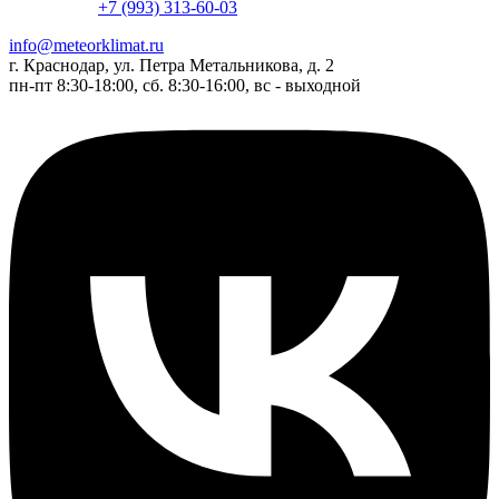
+7 (993) 313-60-03
info@meteorklimat.ru
г. Краснодар, ул. Петра Метальникова, д. 2
пн-пт 8:30-18:00, сб. 8:30-16:00, вс - выходной