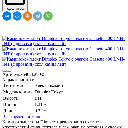
Поделиться
Артикул:
35492k29995
Характеристики
Тип камина
Электрокамин
Модель камина
Dimplex Tokyo
Высота
1 м
Ширина
1.31 м
Длина
0.27 м
Все характеристики
Каминокомплекты Dimplex превосходно сочетают
классический стиль портала и сам очаг, не оставляя к своему