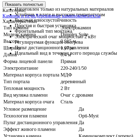
Показать полностью
Изготовлен только из натуральных материалов
Категории:
Устойчив к влаге и высоким температурам
Камины и печи
Деревянные каминокомплекты
Высокая износоустойчивость
Характеристики
Простая и быстрая установка
Тип камина
Электрокамин
Фронтальный тип монтажа
Модель камина
Dimplex Suite
Электрический очаг мощностью 2 кВт
Высота
0.915 м
Регулируемая функция обогрева
Пульт дистанционного управления
Ширина
1.07 м
Идеальный вид в течение всего периода службы
Длина
0.4 м
Форма лицевой панели
Прямая
Электропитание
220-240/1/50
Материал корпуса портала
МДФ
Тип портала
деревянный
Тепловая мощность
2 Вт
Вид муляжа пламени
Очаг с дровами
Материал корпуса очага
Сталь
Угловое размещение
Да
Технология пламени
Opti-Myst
Пульт дистанционного управления
Да
Эффект живого пламени
Да
Установка камина
Каминокомплект (дерево)