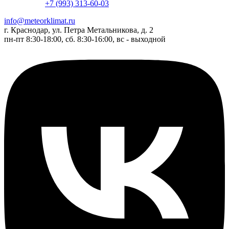
+7 (993) 313-60-03
info@meteorklimat.ru
г. Краснодар, ул. Петра Метальникова, д. 2
пн-пт 8:30-18:00, сб. 8:30-16:00, вс - выходной