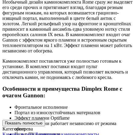
Необычный дизайн каминокомплекта Rome сразу же выделяет
его среди прочих и притягивает взгляд, благодаря резным
фигурным ножкам, на которых возвышается грациозно-
изящный портал, выполненный в цвете белый антик с
золотом. Легкий рельефный узор на фронтоне и кронштейнах
привносит в каминный ансамбль едва уловимую нотку стиля
европейских салонов IX века. В каминокомплект входит очаг
Gannon с эффектом яркого пламени и встроенным скрытым
тепловентилятором на 1 кВт. Эффект пламени может работать
независимо от обогрева.
Каминокомплект поставляется уже полностью готовым к
установке. В комплект поставки входит пульт
дистанционного управления, который позволяет включать и
отключать камин, не поднимаясь с любимого кресла.
Особенности и преимущества Dimplex Rome с
очагом Gannon:
Фронтальное исполнение
Портал из износоустойчивых материалов
Эффект пламени Optiflame
Показать полностью
Эффект пламени работает независимо от режима
Категории:
обогрева
Камины и печи
Деревянные каминокомплекты
Пульт ДУ в комплекте