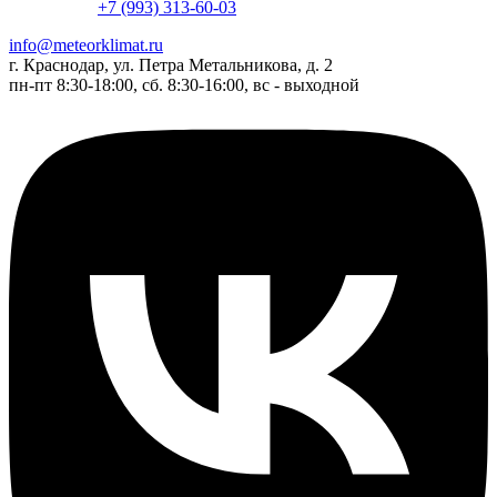
+7 (993) 313-60-03
info@meteorklimat.ru
г. Краснодар, ул. Петра Метальникова, д. 2
пн-пт 8:30-18:00, сб. 8:30-16:00, вс - выходной