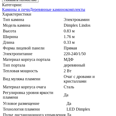
Категории:
Камины и печи
Деревянные каминокомплекты
Характеристики
Тип камина
Электрокамин
Модель камина
Dimplex Lindos
Высота
0.83 м
Ширина
1.76 м
Длина
0.33 м
Форма лицевой панели
Прямая
Электропитание
220-240/1/50
Материал корпуса портала
МДФ
Тип портала
деревянный
Тепловая мощность
2 Вт
Очаг с дровами и
Вид муляжа пламени
кристаллами
Материал корпуса очага
Сталь
Регулировка уровня яркости
Да
пламени
Угловое размещение
Да
Технология пламени
LED Dimplex
Пульт дистанционного управления
Да