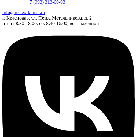
+7 (993) 313-60-03
info@meteorklimat.ru
г. Краснодар, ул. Петра Метальникова, д. 2
пн-пт 8:30-18:00, сб. 8:30-16:00, вс - выходной