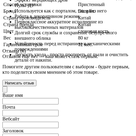
Способ установки
Пристенный
Пульт ДУ
Используется как с порталом, так и без него
Бренд
Dimplex
Работа в декоративном режиме
Страна производитель
Китай
Первоклассное аккуратное исполнение из
Страна бренда
Китай
высококачественных материалов
Цвет
слоновая кость
Долгий срок службы и сохранение безупречного
Вес
80 кг
внешнего облика
Устойчивость перед истиранием и механическими
Гарантийный срок
12 мес.
повреждениями
Отзывы (0)
Легкость ухода - просто протереть от пыли и очистить
Отзывов ещё нет — ваш может стать первым.
детали от накипи.
Помогите другим пользователям с выбором - будьте первым,
кто поделится своим мнением об этом товаре.
Написать отзыв
Ваше имя
Почта
Вебсайт
Заголовок