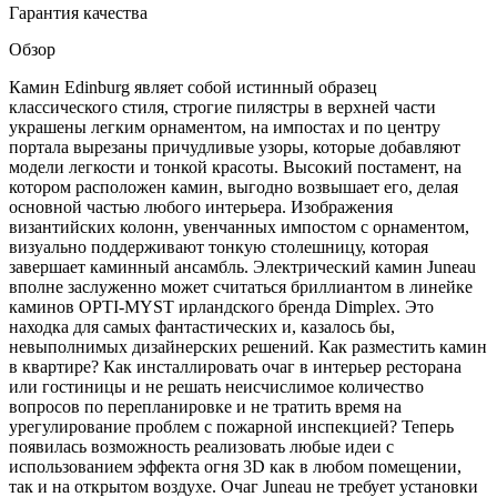
Гарантия качества
Обзор
Камин Edinburg являет собой истинный образец
классического стиля, строгие пилястры в верхней части
украшены легким орнаментом, на импостах и по центру
портала вырезаны причудливые узоры, которые добавляют
модели легкости и тонкой красоты. Высокий постамент, на
котором расположен камин, выгодно возвышает его, делая
основной частью любого интерьера. Изображения
византийских колонн, увенчанных импостом с орнаментом,
визуально поддерживают тонкую столешницу, которая
завершает каминный ансамбль. Электрический камин Juneau
вполне заслуженно может считаться бриллиантом в линейке
каминов OPTI-MYST ирландского бренда Dimplex. Это
находка для самых фантастических и, казалось бы,
невыполнимых дизайнерских решений. Как разместить камин
в квартире? Как инсталлировать очаг в интерьер ресторана
или гостиницы и не решать неисчислимое количество
вопросов по перепланировке и не тратить время на
урегулирование проблем с пожарной инспекцией? Теперь
появилась возможность реализовать любые идеи с
использованием эффекта огня 3D как в любом помещении,
так и на открытом воздухе. Очаг Juneau не требует установки