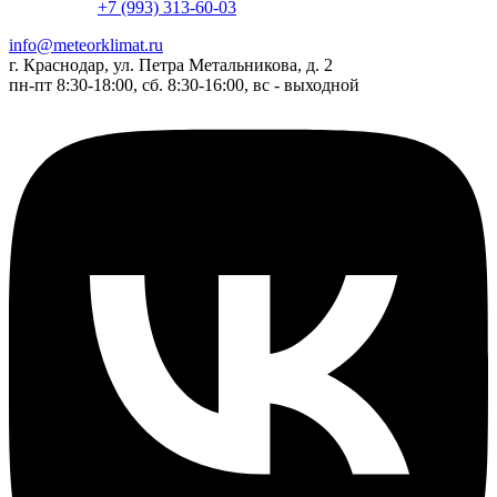
+7 (993) 313-60-03
info@meteorklimat.ru
г. Краснодар, ул. Петра Метальникова, д. 2
пн-пт 8:30-18:00, сб. 8:30-16:00, вс - выходной