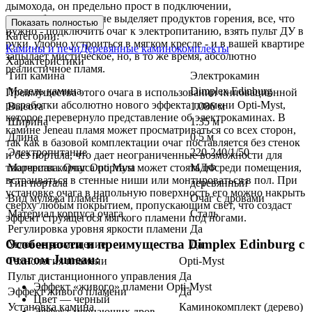
дымохода, он предельно прост в подключении,
пожаробезопасен и не выделяет продуктов горения, все, что
Показать полностью
нужно - подключить очаг к электропитанию, взять пульт ДУ в
Категории:
руки, удобно устроиться в мягком кресле - и в вашей квартире
Камины и печи
Деревянные каминокомплекты
запылает мистическое, но, в то же время, абсолютно
Характеристики
реалистичное пламя.
Тип камина
Электрокамин
Модель камина
Dimplex Edinburg
Преимущества этого очага в использовании инновационной
разработки абсолютно нового эффекта пламени Opti-Myst,
Высота
1.086 м
которое перевернуло представление об электрокаминах. В
Ширина
1.35 м
камине Jeneau пламя может просматриваться со всех сторон,
Длина
0.5 м
так как в базовой комплектации очаг поставляется без стенок
Электропитание
220-240/1/50
и без портала, что дает неограниченные возможности для
творчества. Очаг Opti Myst может стоять посреди помещения,
Материал корпуса портала
МДФ
встраиваться в стенные ниши или монтироваться в пол. При
Тип портала
деревянный
установке очага в напольную поверхность его можно накрыть
Вид муляжа пламени
Очаг с дровами
сверху любым покрытием, пропускающим свет, что создаст
Материал корпуса очага
Сталь
эффект струящегося мягкого пламени под ногами.
Регулировка уровня яркости пламени
Да
Особенности и преимущества Dimplex Edinburg с
Угловое размещение
Да
очагом Juneau:
Технология пламени
Opti-Myst
Пульт дистанционного управления
Да
Эффект «живого» пламени Opti-Myst
Эффект живого пламени
Да
Цвет — черный
Установка камина
Каминокомплект (дерево)
Эффект мерцающих дров