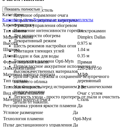
Показать полностью
Классический стиль
Категории:
Латунное обрамление очага
Камины и печи
Деревянные каминокомплекты
Устройство защиты от перегрева
Характеристики
Функция управления обогревом
Изменение интенсивности горения
Тип камина
Электрокамин
Две мощности обогрева
Модель камина
Dimplex Dallas
Декоративный режим
Высота
0.975 м
Шесть режимов настройки огня
Ширина
1.04 м
Имитация тлеющих углей
Длина
0.35 м
Поддон и бак для воды
Технология пламени Opti-Myts
Форма лицевой панели
Прямая
Первоклассное аккуратное исполнение из
Электропитание
220-240/1/50
высококачественных материалов
Материал корпуса портала
МДФ
Долгий срок службы и сохранение безупречного
Тип портала
деревянный
внешнего облика
Устойчивость перед истиранием и механическими
Тепловая мощность
2 Вт
повреждениями
Вид муляжа пламени
Очаг с углем
Легкость ухода - просто протереть от пыли и очистить
Материал корпуса очага
Сталь
детали от накипи.
Регулировка уровня яркости пламени
Да
Угловое размещение
Да
Технология пламени
Opti-Myst
Пульт дистанционного управления
Да