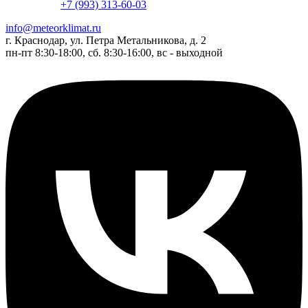
+7 (993) 313-60-03
info@meteorklimat.ru
г. Краснодар, ул. Петра Метальникова, д. 2
пн-пт 8:30-18:00, сб. 8:30-16:00, вс - выходной