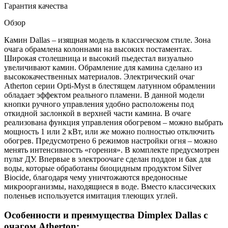
Гарантия качества
Обзор
Камин Dallas – изящная модель в классическом стиле. Зона
очага обрамлена колоннами на высоких постаментах.
Широкая столешница и высокий пьедестал визуально
увеличивают камин. Обрамление для камина сделано из
высококачественных материалов. Электрический очаг
Atherton серии Opti-Myst в блестящем латунном обрамлении
обладает эффектом реального пламени. В данной модели
кнопки ручного управления удобно расположены под
откидной заслонкой в верхней части камина. В очаге
реализована функция управления обогревом – можно выбрать
мощность 1 или 2 кВт, или же можно полностью отключить
обогрев. Предусмотрено 6 режимов настройки огня – можно
менять интенсивность «горения». В комплекте предусмотрен
пульт ДУ. Впервые в электроочаге сделан поддон и бак для
воды, которые обработаны биоцидным продуктом Silver
Biocide, благодаря чему уничтожаются вредоносные
микроорганизмы, находящиеся в воде. Вместо классических
поленьев используется имитация тлеющих углей.
Особенности и преимущества Dimplex Dallas с
очагом Atherton: