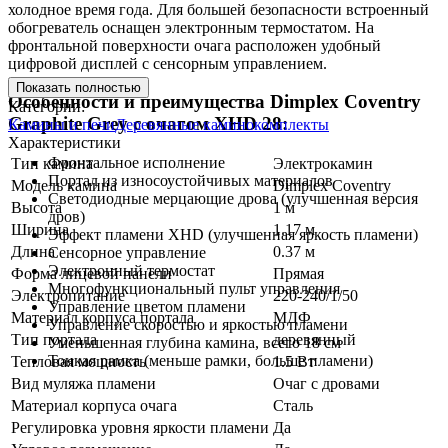
холодное время года. Для большей безопасности встроенный
обогреватель оснащен электронным термостатом. На
фронтальной поверхности очага расположен удобный
цифровой дисплей с сенсорным управлением.
Показать полностью
Особенности и преимущества Dimplex Coventry
Категории:
Graphite Grey с очагом XHD 28:
Камины и печи
Деревянные каминокомплекты
Характеристики
Фронтальное исполнение
Тип камина
Электрокамин
Портал из износоустойчивых материалов
Модель камина
Dimplex Coventry
Светодиодные мерцающие дрова (улучшенная версия
Высота
1 м
дров)
Ширина
1.17 м
Эффект пламени XHD (улучшенная яркость пламени)
Длина
0.37 м
Сенсорное управление
Электронный термостат
Форма лицевой панели
Прямая
Многофункциональный пульт управления
Электропитание
220-240/1/50
Управление цветом пламени
Материал корпуса портала
МДФ
Управление скоростью и яркостью пламени
Тип портала
деревянный
Уменьшенная глубина камина, всего 18 см
Тонкая рамка (меньше рамки, больше пламени)
Тепловая мощность
1.5 Вт
Вид муляжа пламени
Очаг с дровами
Материал корпуса очага
Сталь
Регулировка уровня яркости пламени
Да