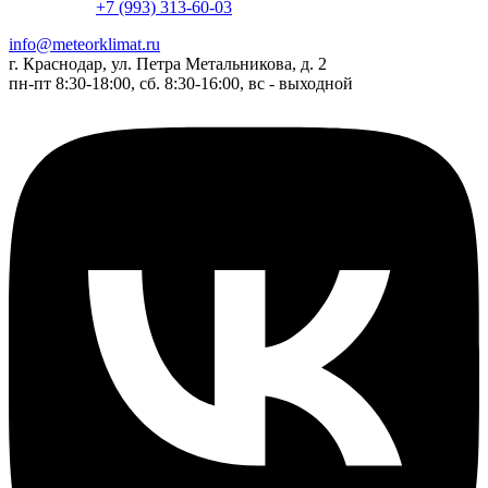
+7 (993) 313-60-03
info@meteorklimat.ru
г. Краснодар, ул. Петра Метальникова, д. 2
пн-пт 8:30-18:00, сб. 8:30-16:00, вс - выходной