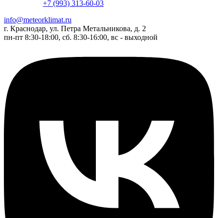
+7 (993) 313-60-03
info@meteorklimat.ru
г. Краснодар, ул. Петра Метальникова, д. 2
пн-пт 8:30-18:00, сб. 8:30-16:00, вс - выходной