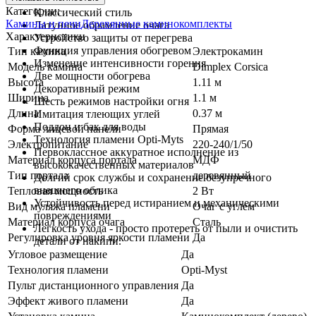
Категории:
Классический стиль
Камины и печи
Деревянные каминокомплекты
Латунное обрамление очага
Характеристики
Устройство защиты от перегрева
Функция управления обогревом
Тип камина
Электрокамин
Изменение интенсивности горения
Модель камина
Dimplex Corsica
Две мощности обогрева
Высота
1.11 м
Декоративный режим
Ширина
1.1 м
Шесть режимов настройки огня
Длина
0.37 м
Имитация тлеющих углей
Поддон и бак для воды
Форма лицевой панели
Прямая
Технология пламени Opti-Myts
Электропитание
220-240/1/50
Первоклассное аккуратное исполнение из
Материал корпуса портала
МДФ
высококачественных материалов
Тип портала
деревянный
Долгий срок службы и сохранение безупречного
внешнего облика
Тепловая мощность
2 Вт
Устойчивость перед истиранием и механическими
Вид муляжа пламени
Очаг с углем
повреждениями
Материал корпуса очага
Сталь
Легкость ухода - просто протереть от пыли и очистить
Регулировка уровня яркости пламени
Да
детали от накипи.
Угловое размещение
Да
Технология пламени
Opti-Myst
Пульт дистанционного управления
Да
Эффект живого пламени
Да