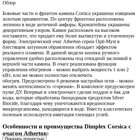
Обзор
Боковые части и фронтон камина Corsica украшены изящным
золотым орнаментом. По центру фронтона расположена
лепнина в виде античной амфоры. Кронштейны украшены
декоративным узором. Камин расположен на высоком
постаменте, что придает ему более вытянутую и утонченную
форму. Электрический очаг Atherton серии Opti-Myst в
блестящем латунном обрамлении обладает эффектом
реального пламени. В данной модели кнопки ручного
управления удобно расположены под откидной заслонкой в
верхней части камина. В очаге реализована функция
управления обогревом – можно выбрать мощность 1 или 2
кВт, или же можно полностью отключить
обогрев. Предусмотрено 6 режимов настройки огня – можно
менять интенсивность «горения». В комплекте предусмотрен
пульт ДУ. Впервые в электроочаге сделан поддон и бак для
воды, которые обработаны биоцидным продуктом Silver
Biocide, благодаря чему уничтожаются вредоносные
микроорганизмы, находящиеся в воде. Вместо классических
поленьев используется имитация тлеющих углей.
Особенности и преимущества Dimplex Corsica с
очагом Atherton:
Показать полностью