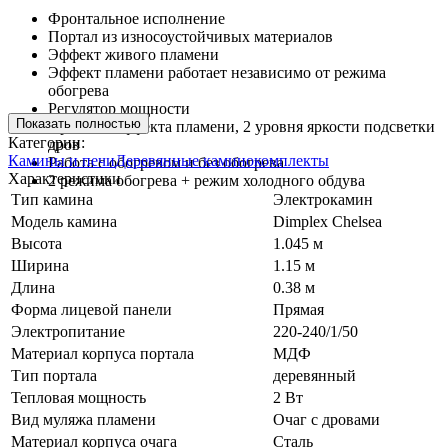
Фронтальное исполнение
Портал из износоустойчивых материалов
Эффект живого пламени
Эффект пламени работает независимо от режима
обогрева
Регулятор мощности
Показать полностью
3 режима эффекта пламени, 2 уровня яркости подсветки
Категории:
дров
Камины и печи
Деревянные каминокомплекты
Работа с обогревом и без обогрева
Характеристики
2 режима обогрева + режим холодного обдува
Тип камина
Электрокамин
Модель камина
Dimplex Chelsea
Высота
1.045 м
Ширина
1.15 м
Длина
0.38 м
Форма лицевой панели
Прямая
Электропитание
220-240/1/50
Материал корпуса портала
МДФ
Тип портала
деревянный
Тепловая мощность
2 Вт
Вид муляжа пламени
Очаг с дровами
Материал корпуса очага
Сталь