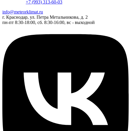
+7 (993) 313-60-03
info@meteorklimat.ru
г. Краснодар, ул. Петра Метальникова, д. 2
пн-пт 8:30-18:00, сб. 8:30-16:00, вс - выходной