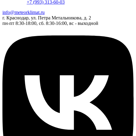
+7 (993) 313-60-03
info@meteorklimat.ru
г. Краснодар, ул. Петра Метальникова, д. 2
пн-пт 8:30-18:00, сб. 8:30-16:00, вс - выходной