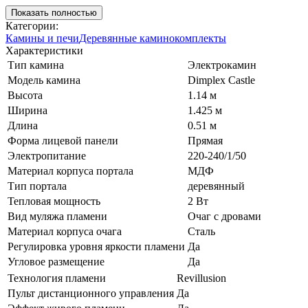
Показать полностью
Категории:
Камины и печи
Деревянные каминокомплекты
Характеристики
Тип камина
Электрокамин
Модель камина
Dimplex Castle
Высота
1.14 м
Ширина
1.425 м
Длина
0.51 м
Форма лицевой панели
Прямая
Электропитание
220-240/1/50
Материал корпуса портала
МДФ
Тип портала
деревянный
Тепловая мощность
2 Вт
Вид муляжа пламени
Очаг с дровами
Материал корпуса очага
Сталь
Регулировка уровня яркости пламени
Да
Угловое размещение
Да
Технология пламени
Revillusion
Пульт дистанционного управления
Да