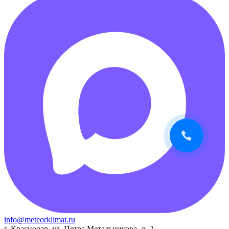
info@meteorklimat.ru
г. Краснодар, ул. Петра Метальникова, д. 2