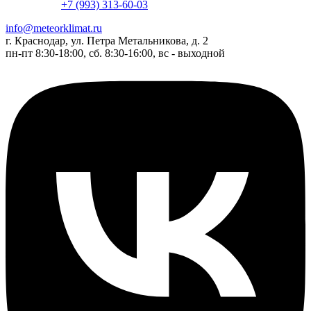
+7 (993) 313-60-03
info@meteorklimat.ru
г. Краснодар, ул. Петра Метальникова, д. 2
пн-пт 8:30-18:00, сб. 8:30-16:00, вс - выходной