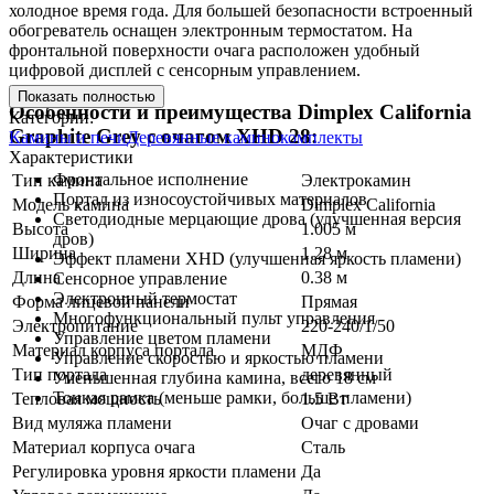
холодное время года. Для большей безопасности встроенный
обогреватель оснащен электронным термостатом. На
фронтальной поверхности очага расположен удобный
цифровой дисплей с сенсорным управлением.
Показать полностью
Особенности и преимущества Dimplex California
Категории:
Graphite Grey с очагом XHD 28:
Камины и печи
Деревянные каминокомплекты
Характеристики
Фронтальное исполнение
Тип камина
Электрокамин
Портал из износоустойчивых материалов
Модель камина
Dimplex California
Светодиодные мерцающие дрова (улучшенная версия
Высота
1.005 м
дров)
Ширина
1.28 м
Эффект пламени XHD (улучшенная яркость пламени)
Длина
0.38 м
Сенсорное управление
Электронный термостат
Форма лицевой панели
Прямая
Многофункциональный пульт управления
Электропитание
220-240/1/50
Управление цветом пламени
Материал корпуса портала
МДФ
Управление скоростью и яркостью пламени
Тип портала
деревянный
Уменьшенная глубина камина, всего 18 см
Тонкая рамка (меньше рамки, больше пламени)
Тепловая мощность
1.5 Вт
Вид муляжа пламени
Очаг с дровами
Материал корпуса очага
Сталь
Регулировка уровня яркости пламени
Да