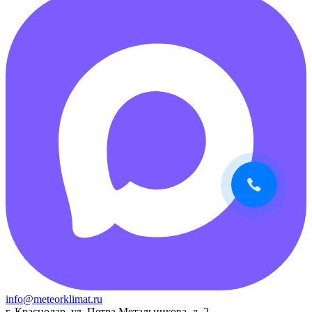
info@meteorklimat.ru
г. Краснодар, ул. Петра Метальникова, д. 2