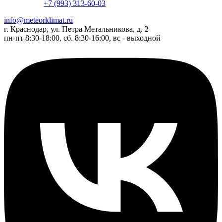
+7 (993) 313-60-03
info@meteorklimat.ru
г. Краснодар, ул. Петра Метальникова, д. 2
пн-пт 8:30-18:00, сб. 8:30-16:00, вс - выходной