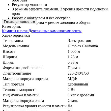
обогрева
Регулятор мощности
3 режима эффекта пламени, 2 уровня яркости подсветки
дров
Работа с обогревом и без обогрева
Показать полностью
2 режима обогрева + режим холодного обдува
Категории:
Камины и печи
Деревянные каминокомплекты
Характеристики
Тип камина
Электрокамин
Модель камина
Dimplex California
Высота
1.005 м
Ширина
1.28 м
Длина
0.38 м
Форма лицевой панели
Прямая
Электропитание
220-240/1/50
Материал корпуса портала
МДФ
Тип портала
деревянный
Тепловая мощность
2 Вт
Вид муляжа пламени
Очаг с дровами
Материал корпуса очага
Сталь
Регулировка уровня яркости пламени
Да