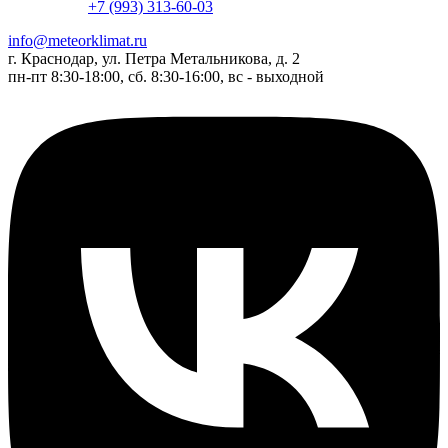
+7 (993) 313-60-03
info@meteorklimat.ru
г. Краснодар, ул. Петра Метальникова, д. 2
пн-пт 8:30-18:00, сб. 8:30-16:00, вс - выходной