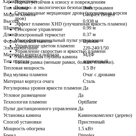
Характеристики
Портал устойчив к износу и повреждениям
Пожаро- и экологически безопасный
Тип камина
Электрокамин
Светодиодные мерцающие дрова (улучшенная версия
Модель камина
Dimplex Bergen
дров)
Высота
0.938 м
Эффект пламени XHD (улучшенная яркость пламени)
Ширина
0.99 м
Сенсорное управление
Длина
0.37 м
Электронный термостат
Многофункциональный пульт управления
Форма лицевой панели
Прямая
Управление цветом пламени
Электропитание
220-240/1/50
Управление скоростью и яркостью пламени
Материал корпуса портала
МДФ
Уменьшенная глубина камина
Тип портала
деревянный
Тонкая рамка (меньше рамки, больше пламени).
Тепловая мощность
1.5 Вт
Вид муляжа пламени
Очаг с дровами
Материал корпуса очага
Сталь
Регулировка уровня яркости пламени
Да
Угловое размещение
Да
Технология пламени
Optiflame
Пульт дистанционного управления
Да
Установка камина
Каминокомплект (дерево)
Способ установки
Пристенный
Мощность обогрева
1.5 кВт
Бренд
Dimplex