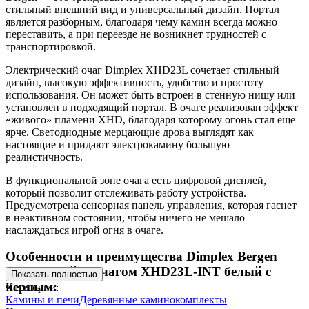
стильный внешний вид и универсальный дизайн. Портал
является разборным, благодаря чему камин всегда можно
переставить, а при переезде не возникнет трудностей с
транспортировкой.
Электрический очаг Dimplex XHD23L сочетает стильный
дизайн, высокую эффективность, удобство и простоту
использования. Он может быть встроен в стенную нишу или
установлен в подходящий портал. В очаге реализован эффект
«живого» пламени XHD, благодаря которому огонь стал еще
ярче. Светодиодные мерцающие дрова выглядят как
настоящие и придают электрокамину большую
реалистичность.
В функциональной зоне очага есть цифровой дисплей,
который позволит отслеживать работу устройства.
Предусмотрена сенсорная панель управления, которая гаснет
в неактивном состоянии, чтобы ничего не мешало
наслаждаться игрой огня в очаге.
Особенности и преимущества Dimplex Bergen
(Разборный) с очагом XHD23L-INT белый с
Показать полностью
черным:
Категории:
Камины и печи
Деревянные каминокомплекты