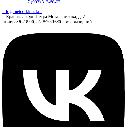
+7 (993) 313-60-03
info@meteorklimat.ru
г. Краснодар, ул. Петра Метальникова, д. 2
пн-пт 8:30-18:00, сб. 8:30-16:00, вс - выходной