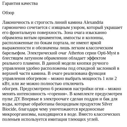
Гарантия качества
Обзор
Лаконичность и строгость линий камина Alexandria
гармонично сочетается с изящным узором, который украшает
его фронтальную поверхность. Зона очага изысканно
обрамлена витым орнаментом, импосты и колонны,
расположенные по бокам портала, не имеют яркой
выраженности и обозначены лишь легким классическим
барельефом. Электрический очаг Atherton серии Opti-Myst в
блестящем латунном обрамлении обладает эффектом
реального пламени. В данной модели кнопки ручного
управления удобно расположены под откидной заслонкой в
верхней части камина. В очаге реализована функция
управления обогревом – можно выбрать мощность 1 или 2
кВт, или же можно полностью отключить
обогрев. Предусмотрено 6 режимов настройки огня – можно
менять интенсивность «горения». В комплекте предусмотрен
пульт ДУ. Впервые в электроочаге сделан поддон и бак для
воды, которые обработаны биоцидным продуктом Silver
Biocide, благодаря чему уничтожаются вредоносные
микроорганизмы, находящиеся в воде. Вместо классических
поленьев используется имитация тлеющих углей.