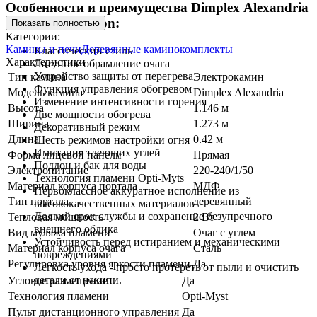
Особенности и преимущества Dimplex Alexandria
с очагом Atherton:
Показать полностью
Категории:
Камины и печи
Деревянные каминокомплекты
Классический стиль
Характеристики
Латунное обрамление очага
Устройство защиты от перегрева
Тип камина
Электрокамин
Функция управления обогревом
Модель камина
Dimplex Alexandria
Изменение интенсивности горения
Высота
1.146 м
Две мощности обогрева
Ширина
1.273 м
Декоративный режим
Длина
0.42 м
Шесть режимов настройки огня
Имитация тлеющих углей
Форма лицевой панели
Прямая
Поддон и бак для воды
Электропитание
220-240/1/50
Технология пламени Opti-Myts
Материал корпуса портала
МДФ
Первоклассное аккуратное исполнение из
Тип портала
деревянный
высококачественных материалов
Долгий срок службы и сохранение безупречного
Тепловая мощность
2 Вт
внешнего облика
Вид муляжа пламени
Очаг с углем
Устойчивость перед истиранием и механическими
Материал корпуса очага
Сталь
повреждениями
Регулировка уровня яркости пламени
Да
Легкость ухода - просто протереть от пыли и очистить
детали от накипи.
Угловое размещение
Да
Технология пламени
Opti-Myst
Пульт дистанционного управления
Да