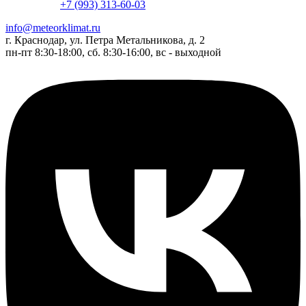
+7 (993) 313-60-03
info@meteorklimat.ru
г. Краснодар, ул. Петра Метальникова, д. 2
пн-пт 8:30-18:00, сб. 8:30-16:00, вс - выходной