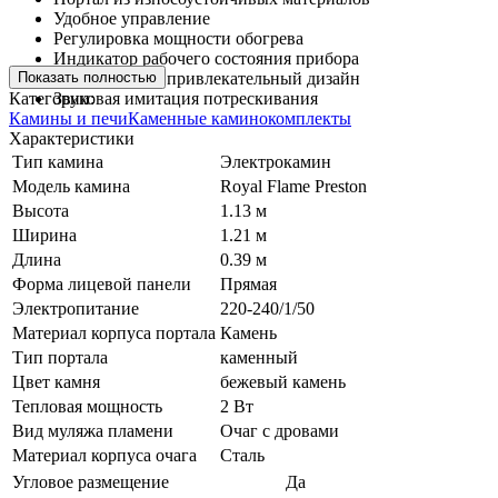
Удобное управление
Регулировка мощности обогрева
Индикатор рабочего состояния прибора
Показать полностью
Эстетичный и привлекательный дизайн
Категории:
Звуковая имитация потрескивания
Камины и печи
Каменные каминокомплекты
Характеристики
Тип камина
Электрокамин
Модель камина
Royal Flame Preston
Высота
1.13 м
Ширина
1.21 м
Длина
0.39 м
Форма лицевой панели
Прямая
Электропитание
220-240/1/50
Материал корпуса портала
Камень
Тип портала
каменный
Цвет камня
бежевый камень
Тепловая мощность
2 Вт
Вид муляжа пламени
Очаг с дровами
Материал корпуса очага
Сталь
Угловое размещение
Да