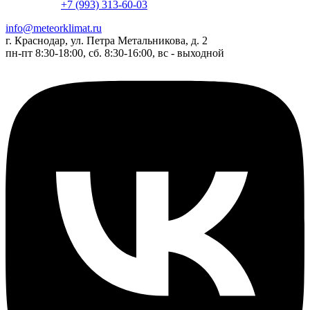
+7 (993) 313-60-03
info@meteorklimat.ru
г. Краснодар, ул. Петра Метальникова, д. 2
пн-пт 8:30-18:00, сб. 8:30-16:00, вс - выходной