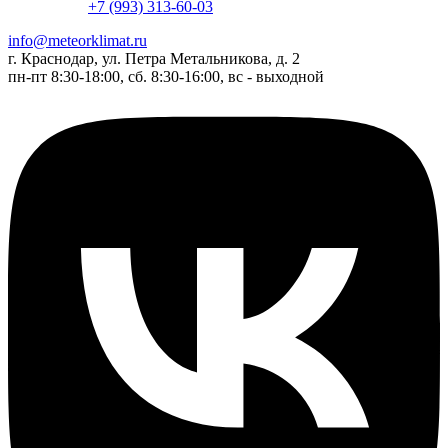
+7 (993) 313-60-03
info@meteorklimat.ru
г. Краснодар, ул. Петра Метальникова, д. 2
пн-пт 8:30-18:00, сб. 8:30-16:00, вс - выходной