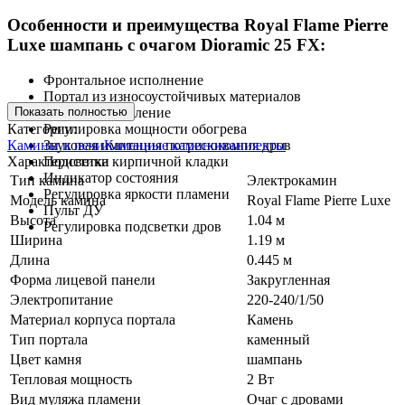
Особенности и преимущества Royal Flame Pierre
Luxe шампань c очагом Dioramic 25 FX:
Фронтальное исполнение
Портал из износоустойчивых материалов
Показать полностью
Удобное управление
Категории:
Регулировка мощности обогрева
Камины и печи
Каменные каминокомплекты
Звуковая имитация потрескивания дров
Характеристики
Подсветка кирпичной кладки
Индикатор состояния
Тип камина
Электрокамин
Регулировка яркости пламени
Модель камина
Royal Flame Pierre Luxe
Пульт ДУ
Высота
1.04 м
Регулировка подсветки дров
Ширина
1.19 м
Длина
0.445 м
Форма лицевой панели
Закругленная
Электропитание
220-240/1/50
Материал корпуса портала
Камень
Тип портала
каменный
Цвет камня
шампань
Тепловая мощность
2 Вт
Вид муляжа пламени
Очаг с дровами