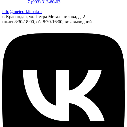
+7 (993) 313-60-03
info@meteorklimat.ru
г. Краснодар, ул. Петра Метальникова, д. 2
пн-пт 8:30-18:00, сб. 8:30-16:00, вс - выходной