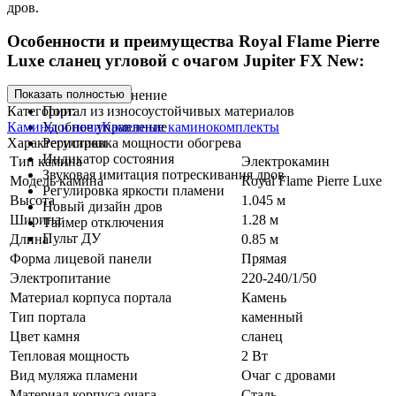
дров.
Особенности и преимущества Royal Flame Pierre
Luxe сланец угловой c очагом Jupiter FX New:
Показать полностью
Угловое исполнение
Категории:
Портал из износоустойчивых материалов
Камины и печи
Каменные каминокомплекты
Удобное управление
Характеристики
Регулировка мощности обогрева
Индикатор состояния
Тип камина
Электрокамин
Звуковая имитация потрескивания дров
Модель камина
Royal Flame Pierre Luxe
Регулировка яркости пламени
Высота
1.045 м
Новый дизайн дров
Ширина
1.28 м
Таймер отключения
Пульт ДУ
Длина
0.85 м
Форма лицевой панели
Прямая
Электропитание
220-240/1/50
Материал корпуса портала
Камень
Тип портала
каменный
Цвет камня
сланец
Тепловая мощность
2 Вт
Вид муляжа пламени
Очаг с дровами
Материал корпуса очага
Сталь