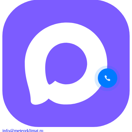
info@meteorklimat.ru