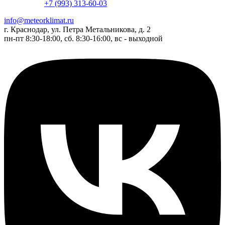
+7 (993) 313-60-03
info@meteorklimat.ru
г. Краснодар, ул. Петра Метальникова, д. 2
пн-пт 8:30-18:00, сб. 8:30-16:00, вс - выходной