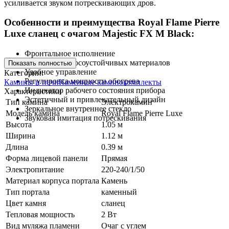
усиливается звуком потрескивающих дров.
Особенности и преимущества Royal Flame Pierre
Luxe сланец с очагом Majestic FX M Black:
Фронтальное исполнение
Портал из износоустойчивых материалов
Показать полностью
Удобное управление
Категории:
Регулировка мощности обогрева
Камины и печи
Каменные каминокомплекты
Индикатор рабочего состояния прибора
Характеристики
Эстетичный и привлекательный дизайн
Тип камина
Электрокамин
Зеркальное внутреннее стекло
Модель камина
Royal Flame Pierre Luxe
Звуковая имитация потрескивания
Высота
1.05 м
Ширина
1.12 м
Длина
0.39 м
Форма лицевой панели
Прямая
Электропитание
220-240/1/50
Материал корпуса портала
Камень
Тип портала
каменный
Цвет камня
сланец
Тепловая мощность
2 Вт
Вид муляжа пламени
Очаг с углем