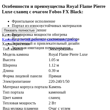
Особенности и преимущества Royal Flame Pierre
Luxe сланец с очагом Fobos FX Black:
Фронтальное исполнение
Портал из износоустойчивых материалов
Удобное управление
Показать полностью
Регулировка мощности обогрева
Категории:
Индикатор рабочего состояния прибора
Камины и печи
Каменные каминокомплекты
Эстетичный и привлекательный дизайн
Характеристики
Звуковая имитация потрескивания
Тип камина
Электрокамин
Модель камина
Royal Flame Pierre Luxe
Высота
1.05 м
Ширина
1.12 м
Длина
0.39 м
Форма лицевой панели
Прямая
Электропитание
220-240/1/50
Материал корпуса портала
Камень
Тип портала
каменный
Цвет камня
сланец
Тепловая мощность
2 Вт
Вид муляжа пламени
Очаг с углем