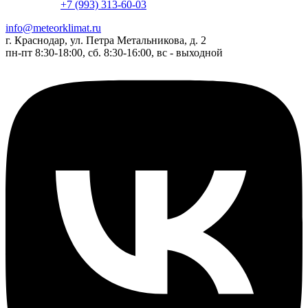
+7 (993) 313-60-03
info@meteorklimat.ru
г. Краснодар, ул. Петра Метальникова, д. 2
пн-пт 8:30-18:00, сб. 8:30-16:00, вс - выходной