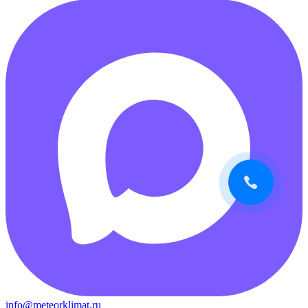
info@meteorklimat.ru