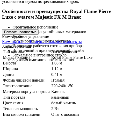
усиливается звуком потрескивающих дров.
Особенности и преимущества Royal Flame Pierre
Luxe с очагом Majestic FX M Brass:
Фронтальное исполнение
Портал из износоустойчивых материалов
Показать полностью
Удобное управление
Категории:
Регулировка мощности обогрева
Камины и печи
Каменные каминокомплекты
Индикатор рабочего состояния прибора
Характеристики
Эстетичный и привлекательный дизайн
Тип камина
Электрокамин
Зеркальное внутреннее стекло
Модель камина
Royal Flame Pierre Luxe
Звуковая имитация потрескивания
Высота
1.08 м
Ширина
1.12 м
Длина
0.41 м
Форма лицевой панели
Прямая
Электропитание
220-240/1/50
Материал корпуса портала
Камень
Тип портала
каменный
Цвет камня
белый камень
Тепловая мощность
2 Вт
Вид муляжа пламени
Очаг с дровами