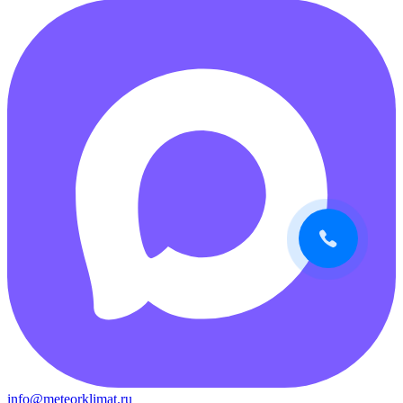
info@meteorklimat.ru