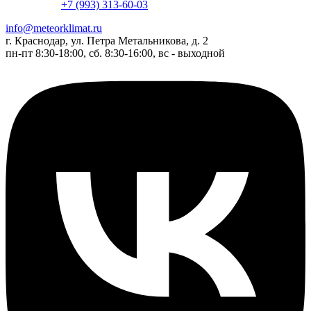
+7 (993) 313-60-03
info@meteorklimat.ru
г. Краснодар, ул. Петра Метальникова, д. 2
пн-пт 8:30-18:00, сб. 8:30-16:00, вс - выходной