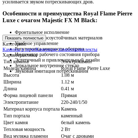
усиливается звуком потрескивающих дров.
Особенности и преимущества Royal Flame Pierre
Luxe с очагом Majestic FX M Black:
Фронтальное исполнение
Портал из износоустойчивых материалов
Показать полностью
Удобное управление
Категории:
Регулировка мощности обогрева
Камины и печи
Каменные каминокомплекты
Индикатор рабочего состояния прибора
Характеристики
Эстетичный и привлекательный дизайн
Тип камина
Электрокамин
Зеркальное внутреннее стекло
Модель камина
Royal Flame Pierre Luxe
Звуковая имитация потрескивания
Высота
1.08 м
Ширина
1.12 м
Длина
0.41 м
Форма лицевой панели
Прямая
Электропитание
220-240/1/50
Материал корпуса портала
Камень
Тип портала
каменный
Цвет камня
белый камень
Тепловая мощность
2 Вт
Вид муляжа пламени
Очаг с дровами