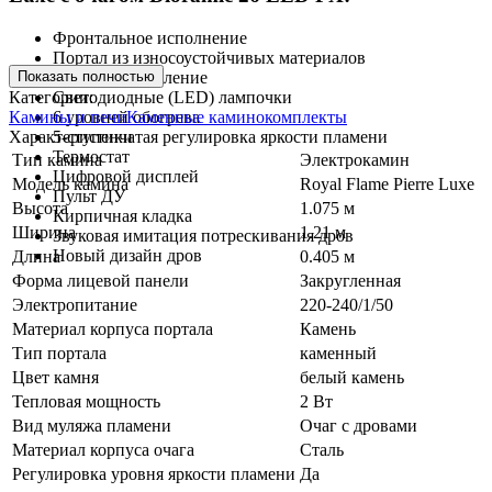
Фронтальное исполнение
Портал из износоустойчивых материалов
Показать полностью
Удобное управление
Категории:
Светодиодные (LED) лампочки
Камины и печи
Каменные каминокомплекты
6 уровней обогрева
Характеристики
5-ступенчатая регулировка яркости пламени
Термостат
Тип камина
Электрокамин
Цифровой дисплей
Модель камина
Royal Flame Pierre Luxe
Пульт ДУ
Высота
1.075 м
Кирпичная кладка
Ширина
1.21 м
Звуковая имитация потрескивания дров
Новый дизайн дров
Длина
0.405 м
Форма лицевой панели
Закругленная
Электропитание
220-240/1/50
Материал корпуса портала
Камень
Тип портала
каменный
Цвет камня
белый камень
Тепловая мощность
2 Вт
Вид муляжа пламени
Очаг с дровами
Материал корпуса очага
Сталь
Регулировка уровня яркости пламени
Да