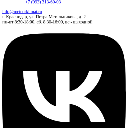
+7 (993) 313-60-03
info@meteorklimat.ru
г. Краснодар, ул. Петра Метальникова, д. 2
пн-пт 8:30-18:00, сб. 8:30-16:00, вс - выходной