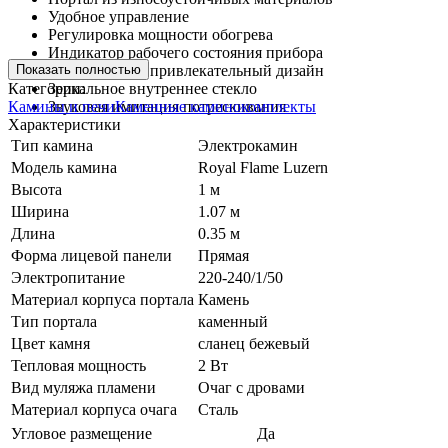
Удобное управление
Регулировка мощности обогрева
Индикатор рабочего состояния прибора
Показать полностью
Эстетичный и привлекательный дизайн
Категории:
Зеркальное внутреннее стекло
Камины и печи
Каменные каминокомплекты
Звуковая имитация потрескивания
Характеристики
Тип камина
Электрокамин
Модель камина
Royal Flame Luzern
Высота
1 м
Ширина
1.07 м
Длина
0.35 м
Форма лицевой панели
Прямая
Электропитание
220-240/1/50
Материал корпуса портала
Камень
Тип портала
каменный
Цвет камня
сланец бежевый
Тепловая мощность
2 Вт
Вид муляжа пламени
Очаг с дровами
Материал корпуса очага
Сталь
Угловое размещение
Да