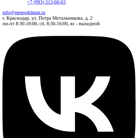
+7 (993) 313-60-03
info@meteorklimat.ru
г. Краснодар, ул. Петра Метальникова, д. 2
пн-пт 8:30-18:00, сб. 8:30-16:00, вс - выходной