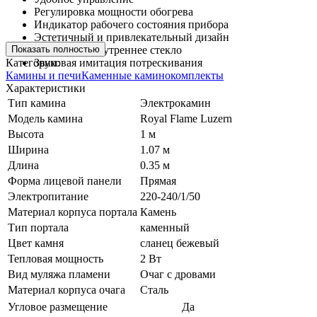
Регулировка мощности обогрева
Индикатор рабочего состояния прибора
Эстетичный и привлекательный дизайн
Показать полностью
Зеркальное внутреннее стекло
Категории:
Звуковая имитация потрескивания
Камины и печи
Каменные каминокомплекты
Характеристики
Тип камина
Электрокамин
Модель камина
Royal Flame Luzern
Высота
1 м
Ширина
1.07 м
Длина
0.35 м
Форма лицевой панели
Прямая
Электропитание
220-240/1/50
Материал корпуса портала
Камень
Тип портала
каменный
Цвет камня
сланец бежевый
Тепловая мощность
2 Вт
Вид муляжа пламени
Очаг с дровами
Материал корпуса очага
Сталь
Угловое размещение
Да