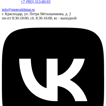
+7 (993) 313-60-03
info@meteorklimat.ru
г. Краснодар, ул. Петра Метальникова, д. 2
пн-пт 8:30-18:00, сб. 8:30-16:00, вс - выходной